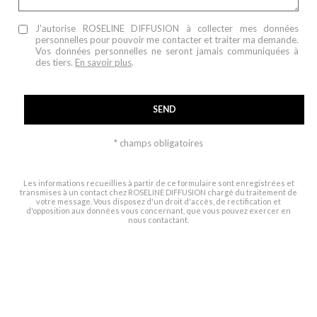
J'autorise ROSELINE DIFFUSION à collecter mes données
personnelles pour pouvoir me contacter et traiter ma demande.
Vos données personnelles ne seront jamais communiquées à
des tiers.
En savoir plus
.
SEND
* champs obligatoires
Les informations recueillies à partir de ce formulaire sont enregistrées et
transmises à un contact chez ROSELINE DIFFUSION chargé du traitement de
votre message. Vous disposez d'un droit d'accès, de rectification et
d'opposition aux données vous concernant, que vous pouvez exercer en
nous contactant.